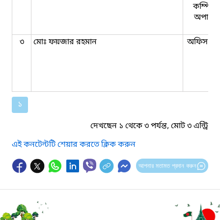
কম্পিউট
অপারে
৩
মোঃ ফয়জার রহমান
অফিস সহ
১
দেখছেন ১ থেকে ৩ পর্যন্ত, মোট ৩ এন্ট্রি
এই কনটেন্টটি শেয়ার করতে ক্লিক করুন
আপনার মতামত প্রদান করুন