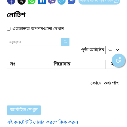
আপনার মতামত প্রদান করুন
নোটিশ
এডভান্সড অপশনগুলো দেখান
পৃষ্ঠা আইটেম
নং
শিরোনাম
ফাইল সম
কোনো তথ্য পাওয়া য
আর্কাইভ দেখুন
এই কনটেন্টটি শেয়ার করতে ক্লিক করুন